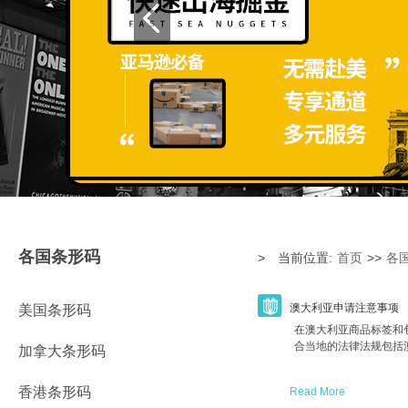
各国条形码
> 当前位置:
首页
>>
各
澳大利亚申请注意事项
美国条形码
在澳大利亚商品标签和
合当地的法律法规包括
加拿大条形码
香港条形码
Read More