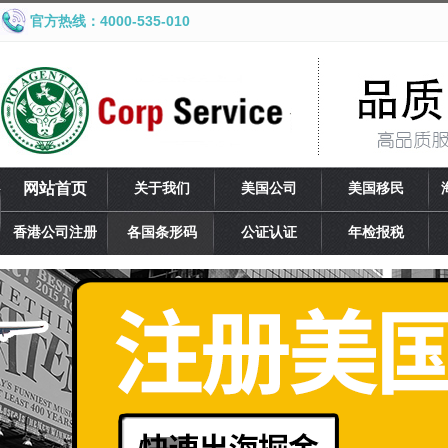
官方热线：4000-535-010
网站首页
关于我们
美国公司
美国移民
香港公司注册
各国条形码
公证认证
年检报税