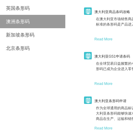
英国条形码
澳大利亚商品条码攻略
在澳大利亚市场销售商
澳洲条形码
标准的条形码是产品进
新加坡条形码
Read More
北京条形码
澳大利亚GS1申请条码
在全球贸易日益频繁的
形码已成为企业进入零
Read More
澳大利亚条形码申请
作为全球通用的商品标
大利亚条形码能够快速
商品在生产、运输和销
各阶段，并对提升企业
Read More
供应链管理水平起到