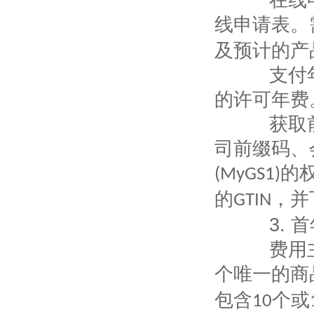
在线申
线申请表。
及预计的产
支付年费
的许可年费
获取前缀
司前缀码、
的
(MyGS1)
的
，并
GTIN
3.
首
费用主
个唯一的商
包含
个或
10