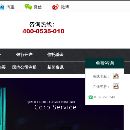
淘宝
微信
微博
证
银行开户
信托基金
免费咨询
购买
国内公司注册
新闻资讯
在线客服：
在线客服：
010-87518340