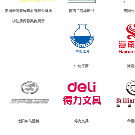
美国爱尚装饰建材有限公司成
新西兰商标证书
英国公
功注册商标案例展示
中化江苏
海南
太阳年鸟游艇
得力文具
华晨