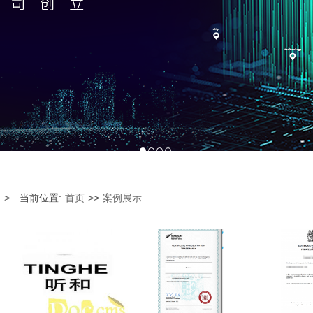
1
2
3
4
> 当前位置:
首页
>>
案例展示