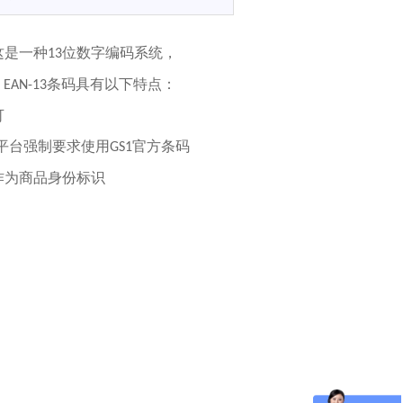
这是一种
位数字编码系统，
13
。
条码具有以下特点：
EAN-13
可
平台强制要求使用
官方条码
GS1
为商品身份标识