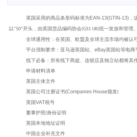
英国采用的商品条形码标准为
EAN-13(GTIN-13)
，
以
开头，由英国货品编码协会
统一发放和管理
“50”
(GS1 UK)
全球通用性：在英国、欧盟及全球主流市场均被认
平台强制要求：亚马逊英国站、
eBay
英国站等电商
线下必备：所有线下商超、连锁店及独立站都将其作
申请材料清单
英国主体文件
英国公司注册证书
(Companies House
颁发
)
英国
VAT
税号
董事护照
/
身份证明
英国本地地址证明
中国企业补充文件