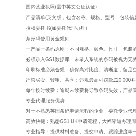
国内营业执照
(
需中英文公证认证
)
产品清单
(
英文版，包含名称、规格、型号、包装信
授权委托书
(
如委托代理办理
)
条形码使用黄金规则
一产品一条码原则：不同规格、颜色、尺寸、包装的
必须录入
GS1
数据库：未录入系统的条码被视为无
印刷标准必须合规：确保高对比度、清晰度，留足空
严禁买卖、转租、共享：违规最高可罚款
£20,000
并
每年按时续费：逾期未续费将导致条码失效，产品
专业代理服务优势
对于不熟悉英国条码申请流程的企业，委托专业代理
高效快捷：熟悉
GS1 UK
申请流程，大幅缩短办理周
专业指导：提供材料准备、提交申请、跟踪进度等一