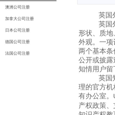
澳洲公司注册
英国
加拿大公司注册
英国外观
日本公司注册
形状、质地
外观。一项
德国公司注册
两个基本条
法国公司注册
公开或披露
知情用户留
英国知
理的官方机
有办公室。
产权政策、
知识产权教