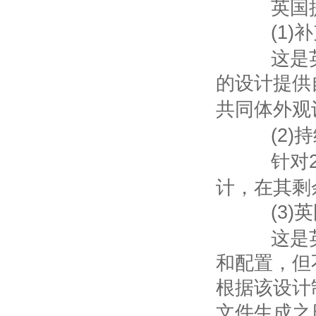
英国提
(1)
补
这是英国
的设计提供
共同体外观
(2)
持
针对
计，在其剩
(3)
英
这是英国
和配置，但
根据该设计
文件生成之