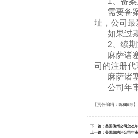
1、备案周
需要备
址，公司最
如果过
2、续
麻萨诸
司的注册代
麻萨诸
公司年
【责任编辑：
】
听和国际
下一篇：
美国佛州公司怎么
上一篇：
美国纽约州公司年